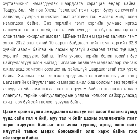
хүртээмжийг нэмэгдүүлэх шаардлага хэрэгцээ өндөр байна.
Тодруулбал, Монгол Улсад “залилах” гэмт хэрэг буюу санхүүгийн
залилан, луйврын шинжтэй гэмт хэргийн тоо жилээс жилд өсөн
нэмэгдэж байна. Энэ төрлийн гэмт хэргийн улмаас иргэд
санхүүгээрээ зогсохгүй, сэтгэл зүйн хувьд ч тэр бүх цаашлаад өөр
олон талын хохирлыг амсдаг. ЦЕГ-ын тайлан мэдээнд залилах гэмт
хэрэг 2022 оны эхний 10 сарын байдлаар нийт гэмт хэргийн 32.8
хувийг эзэлж байгаа нь яахын аргагүй анхаарал татах түвшинд
хүрснийг харуулж байна. Тийм учраас төрийн болон төрийн бус
байгууллагууд олон нийтэд чиглэсэн зөвлөгөө мэдээллээр хангаж
ажиллахад хамтран оролцох нь зайлшгүй шаардлагатай гэж үзэж
байна. Залилах гэмт хэргээс урьдчилан сэргийлэх нь дан ганц
цагдаагийн байгууллагаас хамаарах ажил биш болохыг энэ төрлийн
аянуудын үйл ажиллагаа нэгэнт харуулж байгаа нь нөгөө талаас
ялангуяа, төрийн байгууллагуудын уялдаа холбоог сайжруулахад
ахиц гарч буй сайн нөлөөг үзүүлж байна.
Цахим орчин хүний амьдралын салшгүй нэг хэсэг болсны хувьд
үүнд сайн тал ч бий, муу тал ч бийг цахим залилангийн гэмт
хэрэг харуулж байгааг энэ аяны хүрээнд иргэд олон нийт
илүүтэй таньж мэдэх боломжийг олж харж байна гэж
ойлгогдож байна.