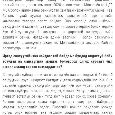
сэргийлэх аян, арга хэмжээг 2020 оноос эхлэн Монголбанк, ЦЕГ,
МБХ болон арилжааны банкуудтай хамтран хэрэгжүүлж байна. Төв
банкны тухай хуульд хадгаламж эзэмшигчийн эрх агшийг
хамгаалах талаарх заалт байдаг. Энэ хүрээнд олон нийтийн
санхүүгийн мэдлэгийг дээшлүүлэх чиглэлээр төрийн болон төрийн
бус байгууллагуудтай хамтран шат дараатай ажлуудыг хийн
ажиллаж байна. Иргэдийн эдийн засгийн болон санхүүгийн
мэдлэгийг дээшлүүлэх ажил нь Монголбанкны анхаарч байгаа
зорилтуудын нэг юм.
Иргэд санхүүгийнхээ найдвартай байдлыг бусдад алдахгүй байх
асуудал нь санхүүгийн мэдлэг боловсрол олгох сургалт үйл
ажиллагаанд хэрхэн хамаардаг вэ?
Санхүүгийн луйвар, залилан нь иргэдийн заавал мэдэж байх ёстой
санхүүгийн суурь мэдлэгт багтдаг үндсэн сэдвүүдийн нэг юм. Энэ
сэдвийн хүрээнд санхүүгийн хэрэглэгчийн эрх үүрэг, санхүүгийн
залилан луйврыг яаж таньж, мэдэх, фишинг буюу цахим хадлагын
луйварт өртөхгүй байхын тулд юуг мэдвэл зохих, хэрэв хохирогч
болсон тохиолдолд хаана хэрхэн хандах гээд цогц байдлаар
мэдлэг, мэдээллийг өгдөг. Өнөөгийн нөхцөл байдлаас үзэхэд
иргэд олон нийтийг энэ төрлийн мэдлэг мэдээллээр хангах