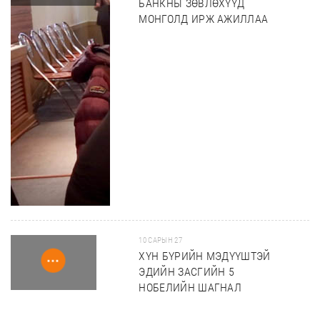
БАНКНЫ ЗӨВЛӨХҮҮД
МОНГОЛД ИРЖ АЖИЛЛАА
10 САРЫН 27
ХҮН БҮРИЙН МЭДҮҮШТЭЙ
ЭДИЙН ЗАСГИЙН 5
НОБЕЛИЙН ШАГНАЛ