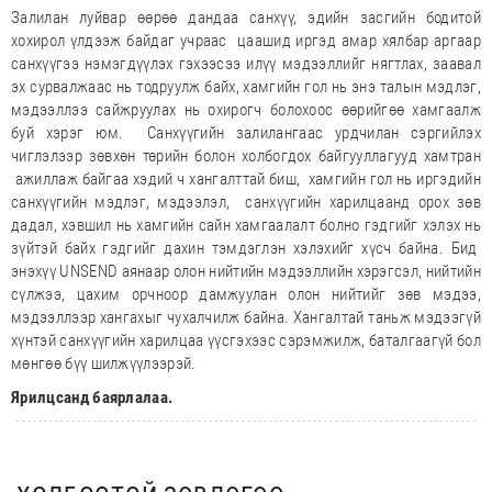
Залилан луйвар өөрөө дандаа санхүү, эдийн засгийн бодитой
хохирол үлдээж байдаг учраас цаашид иргэд амар хялбар аргаар
санхүүгээ нэмэгдүүлэх гэхээсээ илүү мэдээллийг нягтлах, заавал
эх сурвалжаас нь тодруулж байх, хамгийн гол нь энэ талын мэдлэг,
мэдээллээ сайжруулах нь охирогч болохоос өөрийгөө хамгаалж
буй хэрэг юм. Санхүүгийн залилангаас урдчилан сэргийлэх
чиглэлээр зөвхөн төрийн болон холбогдох байгууллагууд хамтран
ажиллаж байгаа хэдий ч хангалттай биш, хамгийн гол нь иргэдийн
санхүүгийн мэдлэг, мэдээлэл, санхүүгийн харилцаанд орох зөв
дадал, хэвшил нь хамгийн сайн хамгаалалт болно гэдгийг хэлэх нь
зүйтэй байх гэдгийг дахин тэмдэглэн хэлэхийг хүсч байна. Бид
энэхүү UNSEND аянаар олон нийтийн мэдээллийн хэрэгсэл, нийтийн
сүлжээ, цахим орчноор дамжуулан олон нийтийг зөв мэдээ,
мэдээллээр хангахыг чухалчилж байна. Хангалтай таньж мэдээгүй
хүнтэй санхүүгийн харилцаа үүсгэхээс сэрэмжилж, баталгаагүй бол
мөнгөө бүү шилжүүлээрэй.
Ярилцсанд баярлалаа.