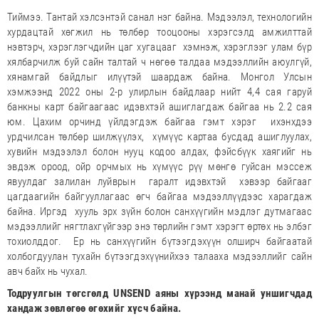
Тиймээ. Тантай хэлсэнтэй санал нэг байна. Мэдээлэл, технологийн
хурдацтай хөгжил нь төлбөр тооцооны хэрэгсэлд амжилттай
нэвтэрч, хэрэглэгчдийн цаг хугацааг хэмнэж, хэрэглээг улам бүр
хялбарчилж буй сайн талтай ч нөгөө талдаа мэдээллийн аюулгүй,
хянамгай байдлыг илүүтэй шаардаж байна. Монгол Улсын
хэмжээнд 2022 оны 2-р улирлын байдлаар нийт 4,4 сая гаруй
банкны карт байгаагаас идэвхтэй ашиглагдаж байгаа нь 2.2 сая
юм. Цахим орчинд үйлдэгдэж байгаа гэмт хэрэг ихэнхдээ
урдчилсан төлбөр шилжүүлэх, хүмүүс картаа бусдад ашиглуулах,
хувийн мэдээлэл болон нууц кодоо алдах, фэйсбүүк хаягийг нь
эвдэж ороод, ойр орчмых нь хүмүүс рүү мөнгө гуйсан мэссеж
явуулдаг залилан луйврын гаралт идэвхтэй хэвээр байгааг
цагдаагийн байгууллагаас өгч байгаа мэдээллүүдээс харагдаж
байна. Иргэд хууль эрх зүйн болон санхүүгийн мэдлэг дутмагаас
мэдээллийг нягтлахгүйгээр энэ төрлийн гэмт хэрэгт өртөх нь элбэг
тохиолддог. Ер нь санхүүгийн бүтээгдэхүүн олширч байгаатай
холбогдуулан тухайн бүтээгдэхүүнийхээ талааха мэдээллийг сайн
авч байх нь чухал.
Тодруулгын төгсгөлд UNSEND аяны хүрээнд манай уншигчдад
хандаж зөвлөгөө өгөхийг хүсч байна.