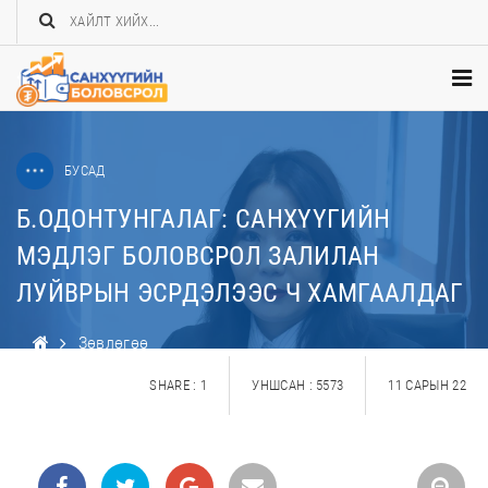
БУСАД
Б.ОДОНТУНГАЛАГ: САНХҮҮГИЙН
МЭДЛЭГ БОЛОВСРОЛ ЗАЛИЛАН
ЛУЙВРЫН ЭСРДЭЛЭЭС Ч ХАМГААЛДАГ
Зөвлөгөө
Б.ОДОНТУНГАЛАГ: САНХҮҮГИЙН МЭДЛЭГ
SHARE : 1
УНШСАН : 5573
11 САРЫН 22
БОЛОВСРОЛ ЗАЛИЛАН ЛУЙВРЫН ЭСРДЭЛЭЭС Ч
ХАМГААЛДАГ