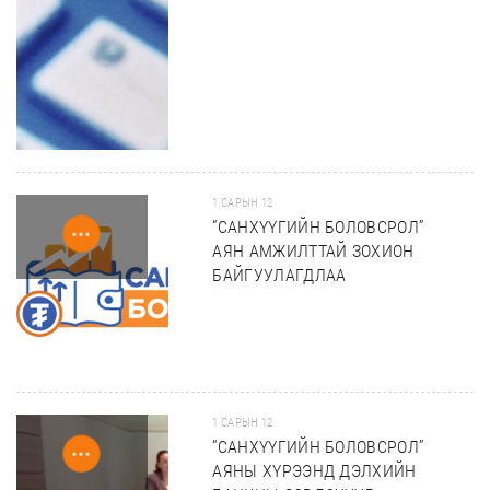
1 САРЫН 12
“САНХҮҮГИЙН БОЛОВСРОЛ”
АЯН АМЖИЛТТАЙ ЗОХИОН
БАЙГУУЛАГДЛАА
1 САРЫН 12
“САНХҮҮГИЙН БОЛОВСРОЛ”
АЯНЫ ХҮРЭЭНД ДЭЛХИЙН