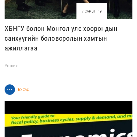
7 САРЫН 19
ХБНГУ болон Монгол улс хоорондын
санхүүгийн боловсролын хамтын
ажиллагаа
Унших
БУСАД