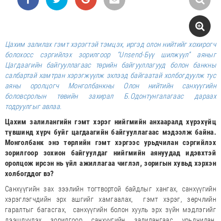
Цахим залилах гэмт хэрэгтэй тэмцэх, иргэд олон нийтийг хохирогч
болохосс сэргийлэх зорилгоор “Unsend-Бүү шилжүүл” аяныг
Цагдаагийн байгууллагаас төрийн байгууллагууд болон банкны
салбартай хамтран хэрэгжүүлж эхлээд байгаатай холбогдуулж тус
аяны оролцогч Монголбанкны Олон нийтийн санхүүгийн
боловсролын төвийн захирал Б.Одонтунгалагаас дараах
тодруулгыг авлаа.
Цахим залилангийн гэмт хэрэг нийгмийн анхааралд хүрэхүйц
түвшинд хүрч буйг цагдаагийн байгууллагаас мэдээлж байна.
Монголбанк энэ төрлийн гэмт хэргээс урьдчилан сэргийлэх
зорилгоор зохион байгуулдаг нийгмийн аянуудад идэвхтэй
оролцож ирсэн нь үйл ажиллагаа чиглэл, зоригын хувьд хэрхэн
холбогддог вэ?
Санхүүгийн зах зээлийн тогтвортой байдлыг хангах, санхүүгийн
хэрэглэгчдийн эрх ашгийг хамгаалах, гэмт хэрэг, зөрчлийн
гаралтыг багасгах, санхүүгийн болон хууль эрх зүйн мэдлэгийг
дээшлүүлэх зорилгоор санхүүгийн залилангаас урьдчилан