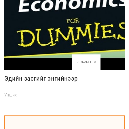
7 САРЫН 19
Эдийн засгийг энгийнээр
Унших