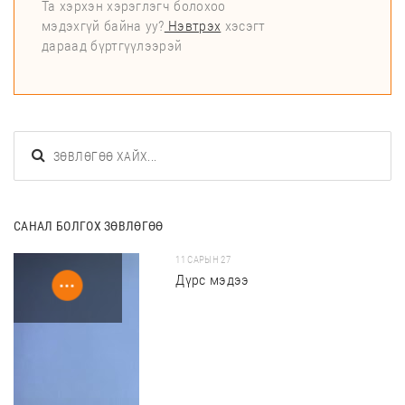
Та хэрхэн хэрэглэгч болохоо
мэдэхгүй байна уу?
Нэвтрэх
хэсэгт
дараад бүртгүүлээрэй
САНАЛ БОЛГОХ ЗӨВЛӨГӨӨ
11 САРЫН 27
Дүрс мэдээ