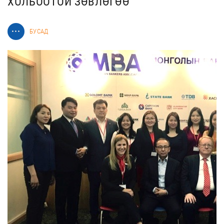
ХОЛБООТОЙ ЗӨВЛӨГӨӨ
БУСАД