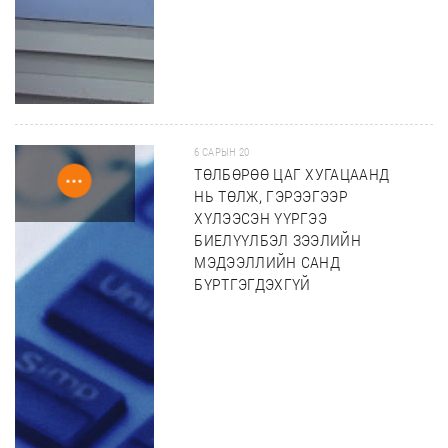
6 САРЫН 20
ТӨЛБӨРӨӨ ЦАГ ХУГАЦААНД
НЬ ТӨЛЖ, ГЭРЭЭГЭЭР
ХҮЛЭЭСЭН ҮҮРГЭЭ
БИЕЛҮҮЛБЭЛ ЗЭЭЛИЙН
МЭДЭЭЛЛИЙН САНД
БҮРТГЭГДЭХГҮЙ