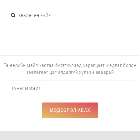
Та өөрийн мэйл хаягаа бүртгүүлээд хэрэгцээт мэдлэг болон
зөвлөгөөг цаг алдалгүй хүлээн аваарай
МЭДЭЭЛЭЛ АВАХ