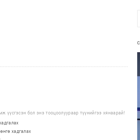
.
С
мж үүсгэсэн бол энэ тооцоолуураар түүнийгээ хянаарай!
хадгалах
өнгө хадгалах
х