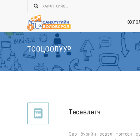
ЭХЛЭ
ТООЦООЛУУР
Төсөвлөгч
Сар бүрийн эсвэл тогтсон ху