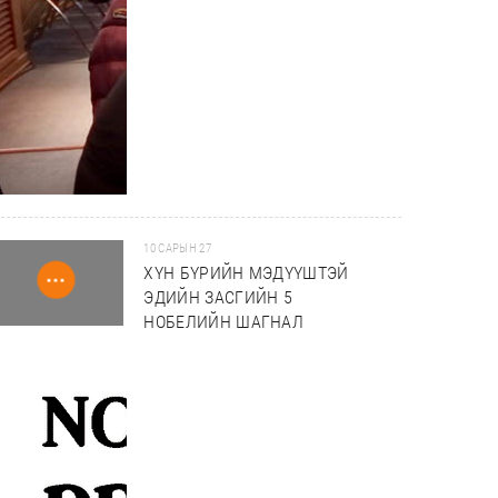
10 САРЫН 27
ХҮН БҮРИЙН МЭДҮҮШТЭЙ
ЭДИЙН ЗАСГИЙН 5
НОБЕЛИЙН ШАГНАЛ