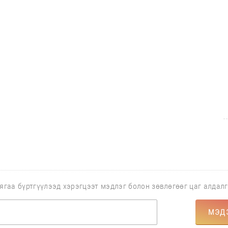
ягаа бүртгүүлээд хэрэгцээт мэдлэг болон зөвлөгөөг цаг алдал
МЭД