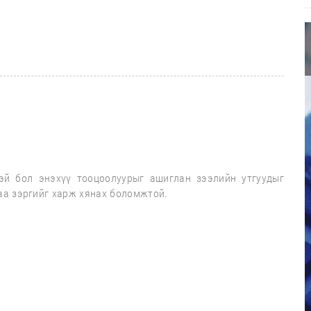
эй бол энэхүү тооцоолуурыг ашиглан зээлийн утгуудыг
цаа зэргийг харж хянах боломжтой.