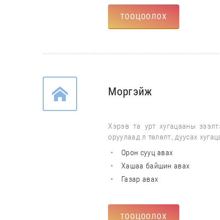
ТООЦООЛОХ
Моргэйж
Хэрэв та урт хугацааны зээлт
оруулаад л төлөлт, дуусах хуга
Орон сууц авах
Хашаа байшин авах
Газар авах
ТООЦООЛОХ