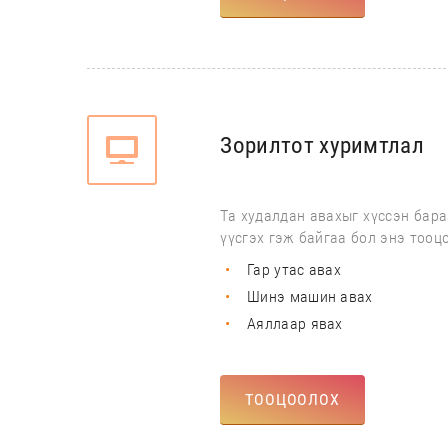
Зорилтот хуримтлал
Та худалдан авахыг хүссэн бара
үүсгэх гэж байгаа бол энэ тооц
Гар утас авах
Шинэ машин авах
Аяллаар явах
ТООЦООЛОХ