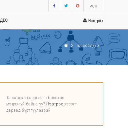
МОН
ИДЕО
Нэвтрэх
Тооцоолуур
Та хэрхэн хэрэглэгч болохоо
мэдэхгүй байна уу?
Нэвтрэх
хэсэгт
дараад бүртгүүлээрэй