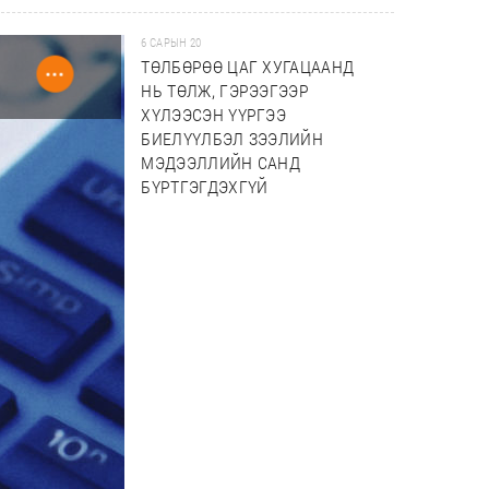
6 САРЫН 20
ТӨЛБӨРӨӨ ЦАГ ХУГАЦААНД
НЬ ТӨЛЖ, ГЭРЭЭГЭЭР
ХҮЛЭЭСЭН ҮҮРГЭЭ
БИЕЛҮҮЛБЭЛ ЗЭЭЛИЙН
МЭДЭЭЛЛИЙН САНД
БҮРТГЭГДЭХГҮЙ