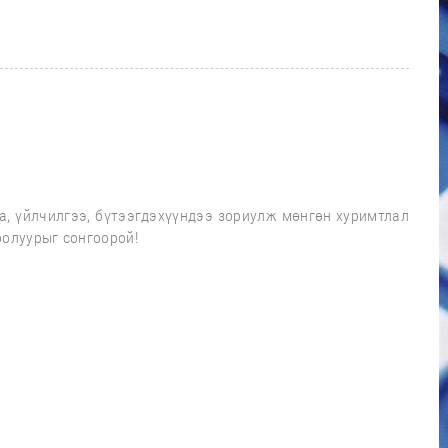
а, үйлчилгээ, бүтээгдэхүүндээ зориулж мөнгөн хуримтлал
оолуурыг сонгоорой!