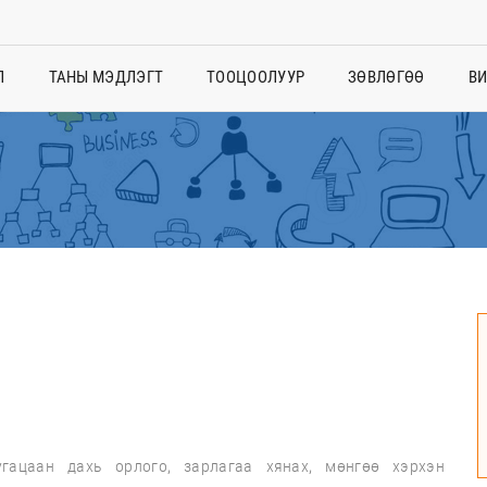
Л
ТАНЫ МЭДЛЭГТ
ТООЦООЛУУР
ЗӨВЛӨГӨӨ
В
гацаан дахь орлого, зарлагаа хянах, мөнгөө хэрхэн