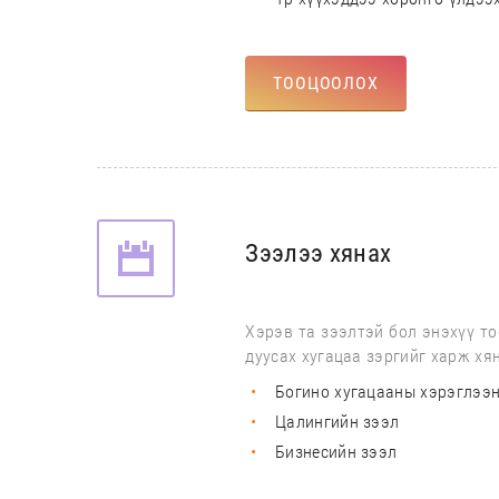
ТООЦООЛОХ
Зээлээ хянах
Хэрэв та зээлтэй бол энэхүү то
дуусах хугацаа зэргийг харж хя
Богино хугацааны хэрэглээ
Цалингийн зээл
Бизнесийн зээл