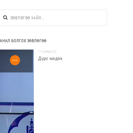
АНАЛ БОЛГОХ ЗӨВЛӨГӨӨ
11 САРЫН 27
Дүрс мэдээ