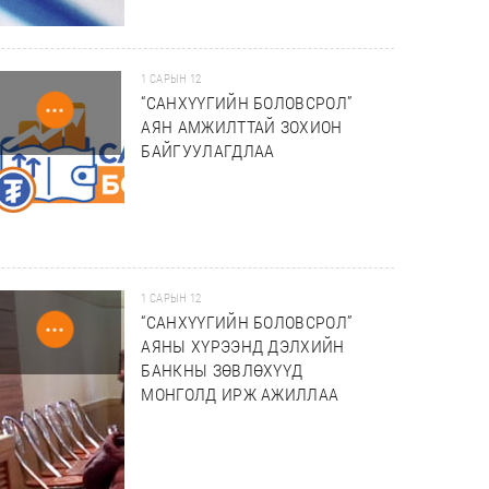
1 САРЫН 12
“САНХҮҮГИЙН БОЛОВСРОЛ”
АЯН АМЖИЛТТАЙ ЗОХИОН
БАЙГУУЛАГДЛАА
1 САРЫН 12
“САНХҮҮГИЙН БОЛОВСРОЛ”
АЯНЫ ХҮРЭЭНД ДЭЛХИЙН
БАНКНЫ ЗӨВЛӨХҮҮД
МОНГОЛД ИРЖ АЖИЛЛАА