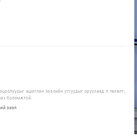
оцоолуурыг ашиглан зээлийн утгуудыг оруулаад л төлөлт,
нах боломжтой.
ний зээл