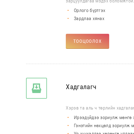
зарцуулдагаа мэдэх боломжтой
Орлого бүртгэх
Зардлаа хянах
ТООЦООЛОХ
Хадгалагч
Хэрэв та аль ч төрлийн хадгала
Ирээдүйдээ зориулж мөнгө 
Гэнэтийн нөхцөлд зориулж м
Үр хүүхэддээ хөрөнгө үлдээ