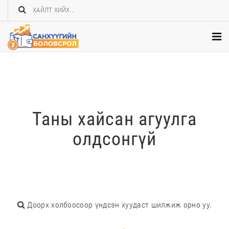
Таны хайсан агуулга
олдсонгүй
Доорх холбоосоор үндсэн хуудаст шилжиж орно уу.