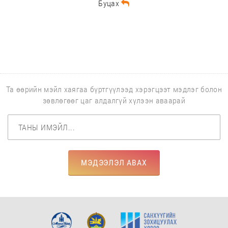
Буцах
Та өөрийн мэйл хаягаа бүртгүүлээд хэрэгцээт мэдлэг болон
зөвлөгөөг цаг алдалгүй хүлээн аваарай
МЭДЭЭЛЭЛ АВАХ