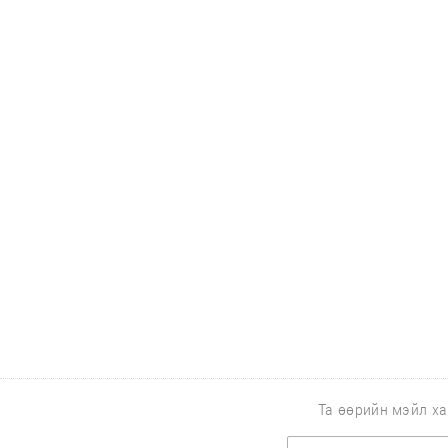
Та өөрийн мэйл ха