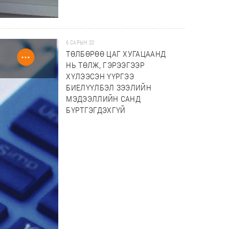
6 САРЫН 20
ТӨЛБӨРӨӨ ЦАГ ХУГАЦААНД
НЬ ТӨЛЖ, ГЭРЭЭГЭЭР
ХҮЛЭЭСЭН ҮҮРГЭЭ
БИЕЛҮҮЛБЭЛ ЗЭЭЛИЙН
МЭДЭЭЛЛИЙН САНД
БҮРТГЭГДЭХГҮЙ