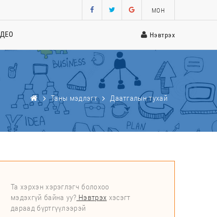
МОН
ИДЕО
Нэвтрэх
Таны мэдлэгт
Даатгалын тухай
Та хэрхэн хэрэглэгч болохоо
мэдэхгүй байна уу?
Нэвтрэх
хэсэгт
дараад бүртгүүлээрэй