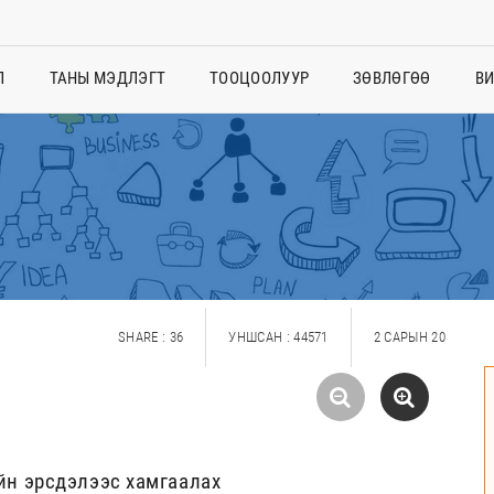
Л
ТАНЫ МЭДЛЭГТ
ТООЦООЛУУР
ЗӨВЛӨГӨӨ
В
SHARE : 36
УНШСАН : 44571
2 САРЫН 20
йн эрсдэлээс хамгаалах