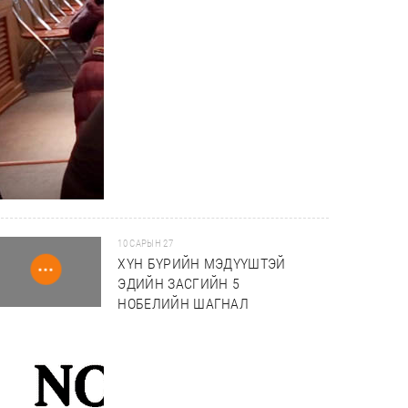
10 САРЫН 27
ХҮН БҮРИЙН МЭДҮҮШТЭЙ
ЭДИЙН ЗАСГИЙН 5
НОБЕЛИЙН ШАГНАЛ