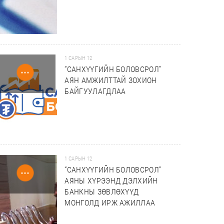
1 САРЫН 12
“САНХҮҮГИЙН БОЛОВСРОЛ”
АЯН АМЖИЛТТАЙ ЗОХИОН
БАЙГУУЛАГДЛАА
1 САРЫН 12
“САНХҮҮГИЙН БОЛОВСРОЛ”
АЯНЫ ХҮРЭЭНД ДЭЛХИЙН
БАНКНЫ ЗӨВЛӨХҮҮД
МОНГОЛД ИРЖ АЖИЛЛАА