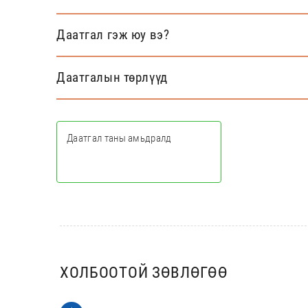
Даатгал гэж юу вэ?
Даатгалын төрлүүд
Даатгал таны амьдралд
ТАТАХ
ХОЛБООТОЙ ЗӨВЛӨГӨӨ