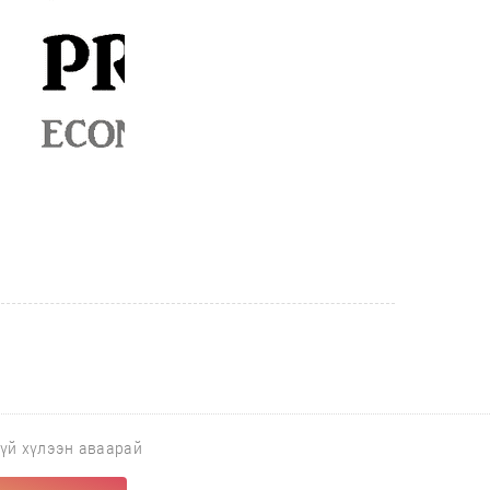
гүй хүлээн аваарай