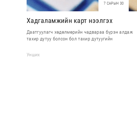
7 САРЫН 30
Хадгаламжийн карт нээлгэх
Даатгуулагч хөдөлмөрийн чадвараа бүрэн алдаж
тахир дутуу болсон бол тахир дутуугийн
Унших