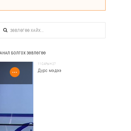
АНАЛ БОЛГОХ ЗӨВЛӨГӨӨ
11 САРЫН 27
Дүрс мэдээ