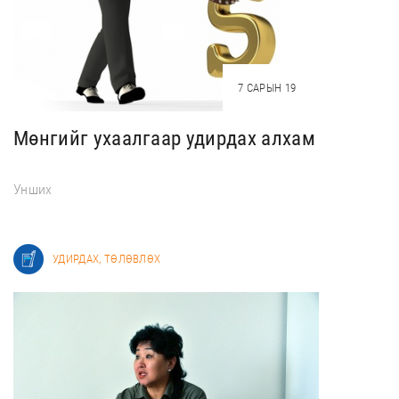
7 САРЫН 19
Мөнгийг ухаалгаар удирдах алхам
Унших
УДИРДАХ, ТӨЛӨВЛӨХ