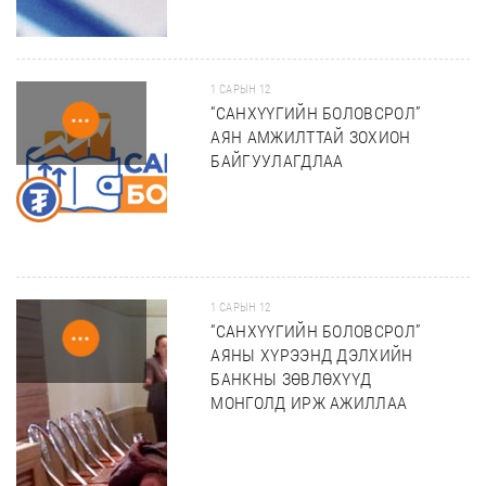
1 САРЫН 12
“САНХҮҮГИЙН БОЛОВСРОЛ”
АЯН АМЖИЛТТАЙ ЗОХИОН
БАЙГУУЛАГДЛАА
1 САРЫН 12
“САНХҮҮГИЙН БОЛОВСРОЛ”
АЯНЫ ХҮРЭЭНД ДЭЛХИЙН
БАНКНЫ ЗӨВЛӨХҮҮД
МОНГОЛД ИРЖ АЖИЛЛАА