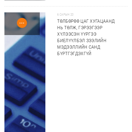
6 САРЫН 20
ТӨЛБӨРӨӨ ЦАГ ХУГАЦААНД
НЬ ТӨЛЖ, ГЭРЭЭГЭЭР
ХҮЛЭЭСЭН ҮҮРГЭЭ
БИЕЛҮҮЛБЭЛ ЗЭЭЛИЙН
МЭДЭЭЛЛИЙН САНД
БҮРТГЭГДЭХГҮЙ