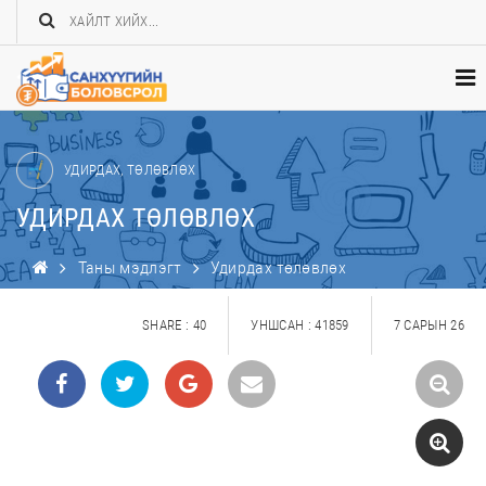
УДИРДАХ, ТӨЛӨВЛӨХ
УДИРДАХ ТӨЛӨВЛӨХ
Таны мэдлэгт
Удирдах төлөвлөх
SHARE : 40
УНШСАН : 41859
7 САРЫН 26