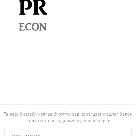
Та өөрийн мэйл хаягаа бүртгүүлээд хэрэгцээт мэдлэг болон
зөвлөгөөг цаг алдалгүй хүлээн аваарай