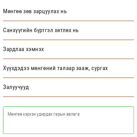
Мөнгөө зөв зарцуулах нь
Санхүүгийн бүртгэл хөтлөх нь
Зардлаа хэмнэх
Хүүхдэдээ мөнгөний талаар зааж, сургах
Залуучууд
Мөнгөө хэрхэн удирдах гарын авлага
ТАТАХ