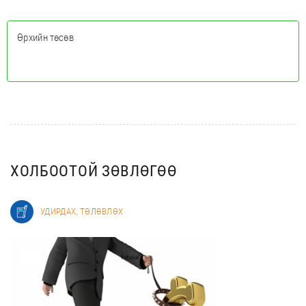
Өрхийн төсөв
ТАТАХ
ХОЛБООТОЙ ЗӨВЛӨГӨӨ
УДИРДАХ, ТӨЛӨВЛӨХ