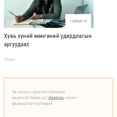
7 САРЫН 19
Хувь хүний мөнгөний удирдлагын
аргуудаас
Унших
Та хэрхэн хэрэглэгч болохоо
мэдэхгүй байна уу?
Нэвтрэх
хэсэгт
дараад бүртгүүлээрэй