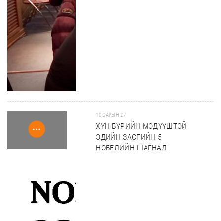
10 САРЫН 27
ХҮН БҮРИЙН МЭДҮҮШТЭЙ
ЭДИЙН ЗАСГИЙН 5
НОБЕЛИЙН ШАГНАЛ