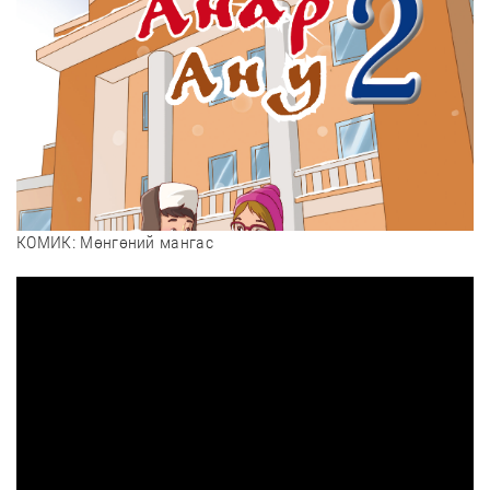
ТАТАХ
КОМИК: Мөнгөний мангас