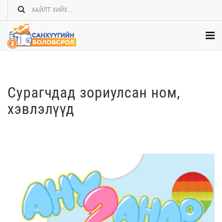
Сурагчдад зориулсан ном,
хэвлэлүүд
ТАТАХ