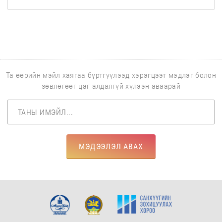
Та өөрийн мэйл хаягаа бүртгүүлээд хэрэгцээт мэдлэг болон
зөвлөгөөг цаг алдалгүй хүлээн аваарай
МЭДЭЭЛЭЛ АВАХ