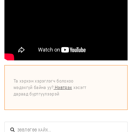
Та хэрхэн хэрэглэгч болохоо
мэдэхгүй байна уу?
Нэвтрэх
хэсэгт
дараад бүртгүүлээрэй