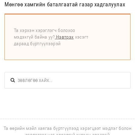
Мөнгөө хамгийн баталгаатай газар хадгалуулах
Та хэрхэн хэрэглэгч болохоо
мэдэхгүй байна уу?
Нэвтрэх
хэсэгт
дараад бүртгүүлээрэй
Та өөрийн мэйл хаягаа бүртгүүлээд хэрэгцээт мэдлэг болон
зөвлөгөөг цаг алдалгүй хүлээн аваарай